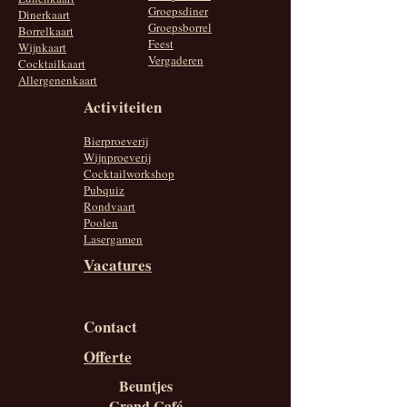
Groepsdiner
Dinerkaart
Groepsborrel
Borrelkaart
Feest
Wijnkaart
Vergaderen
Cocktailkaart
Allergenenkaart
Activiteiten
Bierproeverij
Wijnproeverij
Cocktailworkshop
Pubquiz
Rondvaart
Poolen
Lasergamen
Vacatures
Contact
Offerte
Beuntjes
Grand Café