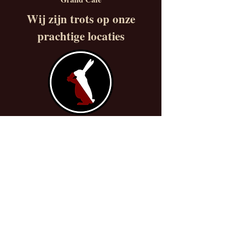
Wij zijn trots op onze
prachtige locaties
www.cafedebeuntjes.nl
info@grandcafedebeunt
jes.nl
0638105710
Biltstraat 6
3572BA Utrecht
Beuntjes
Oase