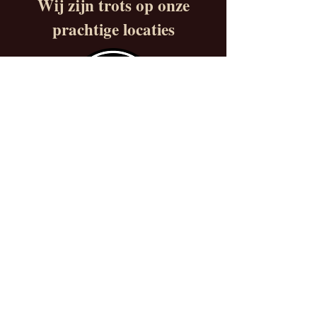
Wij zijn trots op onze
prachtige locaties
www.cafedebeuntjes.nl
info@grandcafedebeunt
jes.nl
0638105710
Biltstraat 6
3572BA Utrecht
Beuntjes
Oase