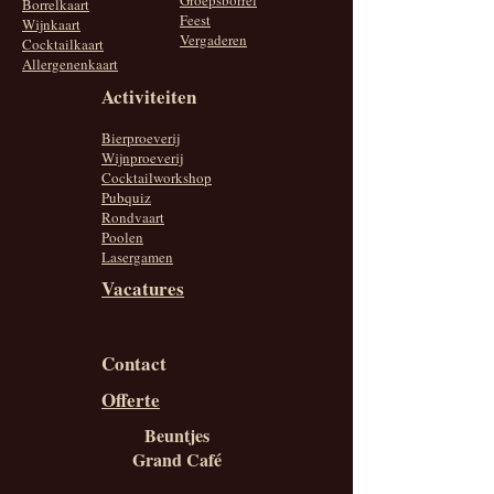
Groepsborrel
Borrelkaart
Feest
Wijnkaart
Vergaderen
Cocktailkaart
Allergenenkaart
Activiteiten
Bierproeverij
Wijnproeverij
Cocktailworkshop
Pubquiz
Rondvaart
Poolen
Lasergamen
Vacatures
Contact
Offerte
Beuntjes
Grand Café