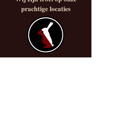
prachtige locaties
www.cafedebeuntjes.nl
info@grandcafedebeunt
jes.nl
0638105710
Biltstraat 6
3572BA Utrecht
Beuntjes
Oase