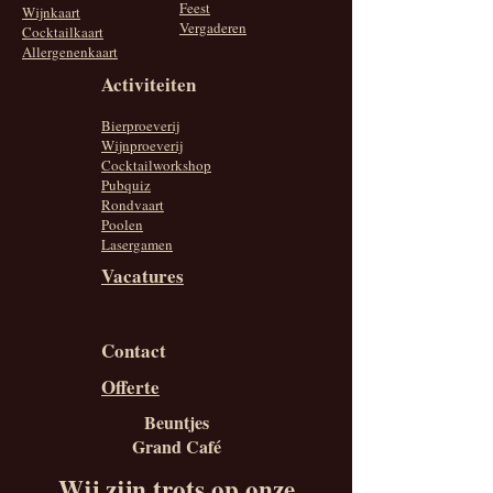
Feest
Wijnkaart
Vergaderen
Cocktailkaart
Allergenenkaart
Activiteiten
Bierproeverij
Wijnproeverij
Cocktailworkshop
Pubquiz
Rondvaart
Poolen
Lasergamen
Vacatures
Contact
Offerte
Beuntjes
Grand Café
Wij zijn trots op onze