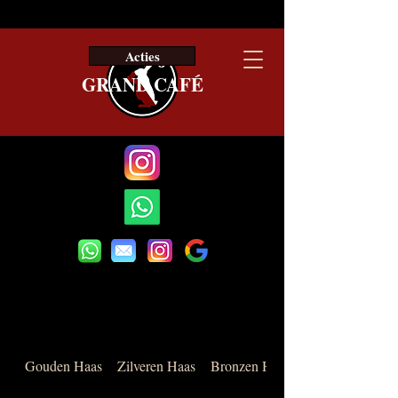
BEUNTJES
Offerte
Acties
GRAND CAFÉ
Gouden Haas
Zilveren Haas
Bronzen Haas