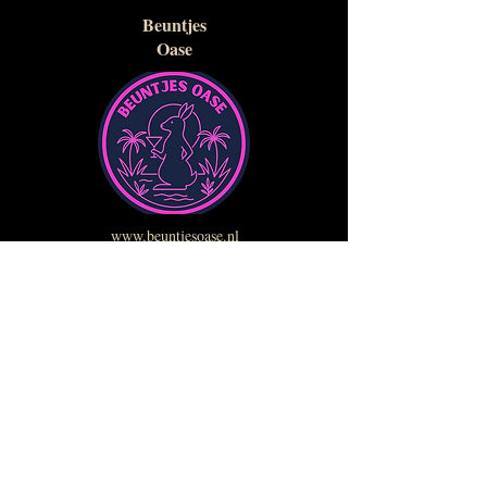
Beuntjes
Oase
www.beuntjesoase.nl
info@grandcafedebeunt
jes.nl
0638105710
Biltstraat 8
3572BA Utrecht
© Rijnen Groep B.V.