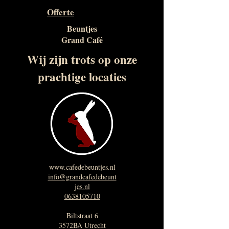
Offerte
Beuntjes
Grand Café
Wij zijn trots op onze
prachtige locaties
www.cafedebeuntjes.nl
info@grandcafedebeunt
jes.nl
0638105710
Biltstraat 6
3572BA Utrecht