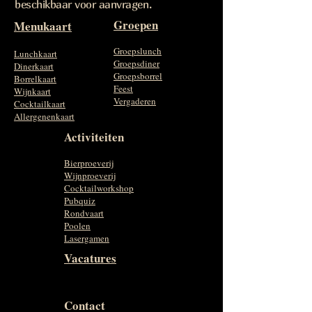
beschikbaar voor aanvragen.
Groepen
Menukaart
Groepslunch
Lunchkaart
Groepsdiner
Dinerkaart
Groepsborrel
Borrelkaart
Feest
Wijnkaart
Vergaderen
Cocktailkaart
Allergenenkaart
Activiteiten
Bierproeverij
Wijnproeverij
Cocktailworkshop
Pubquiz
Rondvaart
Poolen
Lasergamen
Vacatures
Contact