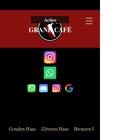
BEUNTJES
Offerte
Acties
GRAND CAFÉ
Gouden Haas
Zilveren Haas
Bronzen Haas