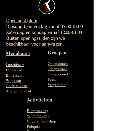
Openingstijden:
Dinsdag t/m vrijdag vanaf 17:00-01:00
Zaterdag en zondag vanaf 12:00-01:00
Buiten openingstijden zijn we
beschikbaar voor aanvragen.
Groepen
Menukaart
Groepslunch
Lunchkaart
Groepsdiner
Dinerkaart
Groepsborrel
Borrelkaart
Feest
Wijnkaart
Vergaderen
Cocktailkaart
Allergenenkaart
Activiteiten
Bierproeverij
Wijnproeverij
Cocktailworkshop
Pubquiz