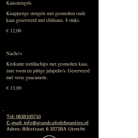
Kaasstengels
Knapperige stengels met gesmolten oude
kaas geserveerd met chilisaus. 8 stuks.
€ 12,00
Nacho’s
Krokante tortillachips met gesmolten kaas,
zure room en pittige jalapeño's. Geserveerd
met verse guacamole.
€ 13,00
Tel: 0638105710
E-mail: info@grandcafedebeuntjes.nl
Adres: Biltstraat 6 3572BA Utrecht