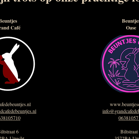
Beuntjes
Beuntje
rand Café
Oase
fedebeuntjes.nl
www.beuntjeso
dcafedebeuntjes.nl
info@grandcafedeb
638105710
06381057
iltstraat 6
Biltstraat
2BA Utrecht
3572BA Utr