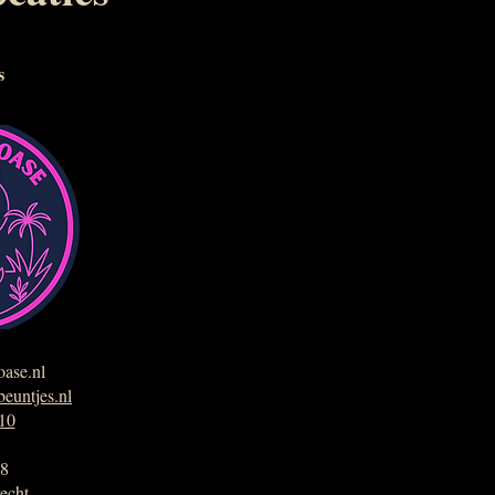
s
ase.nl
euntjes.nl
10
 8
echt