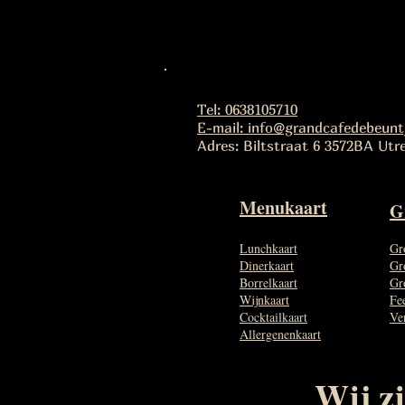
Tel: 0638105710
E-mail: info@grandcafedebeuntj
Adres: Biltstraat 6 3572BA Utr
Menukaart
G
Lunchkaart
Gr
Dinerkaart
Gr
Borrelkaart
Gr
Wijnkaart
Fe
Cocktailkaart
Ve
Allergenenkaart
Wij zi