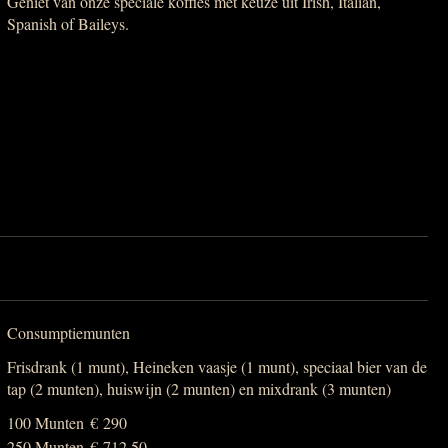
Geniet van onze speciale koffies met keuze uit Irish, Italian,
Spanish of Baileys.
Consumptiemunten
Frisdrank (1 munt), Heineken vaasje (1 munt), speciaal bier van de
tap (2 munten), huiswijn (2 munten) en mixdrank (3 munten)
100 Munten
€ 290
250 Munten
€ 712,50