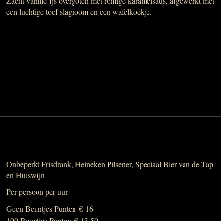
Zacht vanille-ijs overgoten met romige karamelsaus, afgewerkt met
een luchtige toef slagroom en een wafelkoekje.
Onbeperkt Frisdrank, Heineken Pilsener, Speciaal Bier van de Tap
en Huiswijn
Per persoon per uur
Geen Beuntjes Punten
€ 16
100 Beuntjes Punten
€ 13,50