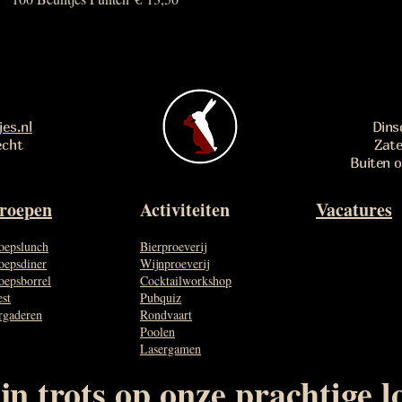
es.nl
Dins
echt
Zate
Buiten o
roepen
Activiteiten
Vacatures
oepslunch
Bierproeverij
oepsdiner
Wijnproeverij
oepsborrel
Cocktailworkshop
est
Pubquiz
rgaderen
Rondvaart
Poolen
Lasergamen
jn trots op onze prachtige l