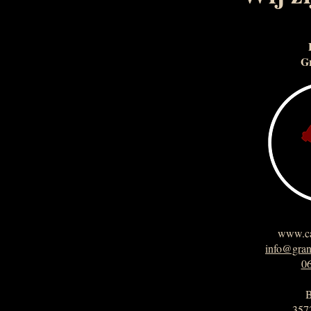
G
www.ca
info@gran
0
B
357